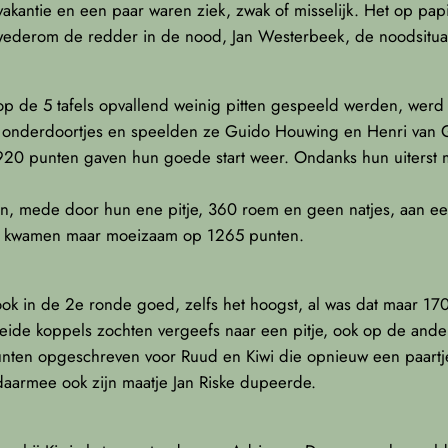
akantie en een paar waren ziek, zwak of misselijk. Het op papi
ederom de redder in de nood, Jan Westerbeek, de noodsituat
 de 5 tafels opvallend weinig pitten gespeeld werden, werd
3 onderdoortjes en speelden ze Guido Houwing en Henri van Go
 1920 punten gaven hun goede start weer. Ondanks hun uiters
 mede door hun ene pitje, 360 roem en geen natjes, aan een
k, kwamen maar moeizaam op 1265 punten.
ook in de 2e ronde goed, zelfs het hoogst, al was dat maar 1
Beide koppels zochten vergeefs naar een pitje, ook op de ander
ten opgeschreven voor Ruud en Kiwi die opnieuw een paartj
daarmee ook zijn maatje Jan Riske dupeerde.