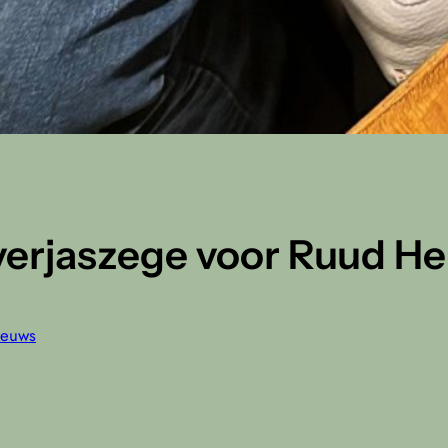
verjaszege voor Ruud He
ieuws