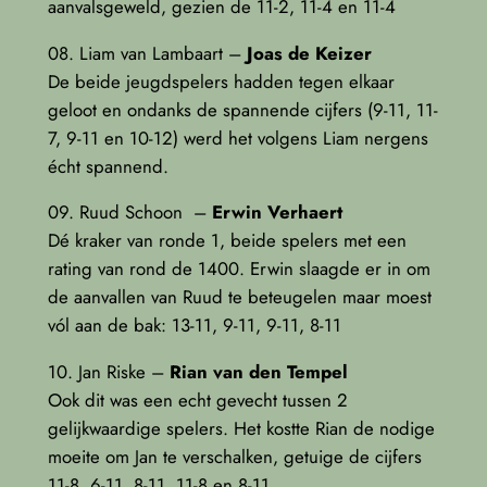
aanvalsgeweld, gezien de 11-2, 11-4 en 11-4
08. Liam van Lambaart –
Joas de Keizer
De beide jeugdspelers hadden tegen elkaar
geloot en ondanks de spannende cijfers (9-11, 11-
7, 9-11 en 10-12) werd het volgens Liam nergens
écht spannend.
09. Ruud Schoon –
Erwin Verhaert
Dé kraker van ronde 1, beide spelers met een
rating van rond de 1400. Erwin slaagde er in om
de aanvallen van Ruud te beteugelen maar moest
vól aan de bak: 13-11, 9-11, 9-11, 8-11
10. Jan Riske –
Rian van den Tempel
Ook dit was een echt gevecht tussen 2
gelijkwaardige spelers. Het kostte Rian de nodige
moeite om Jan te verschalken, getuige de cijfers
11-8, 6-11, 8-11, 11-8 en 8-11