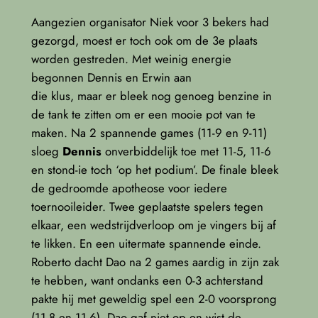
Aangezien organisator Niek voor 3 bekers had
gezorgd, moest er toch ook om de 3e plaats
worden gestreden. Met weinig energie
begonnen Dennis en Erwin aan
die klus, maar er bleek nog genoeg benzine in
de tank te zitten om er een mooie pot van te
maken. Na 2 spannende games (11-9 en 9-11)
sloeg
Dennis
onverbiddelijk toe met 11-5, 11-6
en stond-ie toch ‘op het podium’. De finale bleek
de gedroomde apotheose voor iedere
toernooileider. Twee geplaatste spelers tegen
elkaar, een wedstrijdverloop om je vingers bij af
te likken. En een uitermate spannende einde.
Roberto dacht Dao na 2 games aardig in zijn zak
te hebben, want ondanks een 0-3 achterstand
pakte hij met geweldig spel een 2-0 voorsprong
(11-8 en 11-6). Dao gaf niet op en wist de