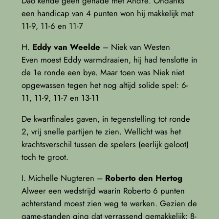
Dao kende geen genade met André. Ondanks
een handicap van 4 punten won hij makkelijk met
11-9, 11-6 en 11-7
H.
Eddy van Weelde
– Niek van Westen
Even moest Eddy warmdraaien, hij had tenslotte in
de 1e ronde een bye. Maar toen was Niek niet
opgewassen tegen het nog altijd solide spel: 6-
11, 11-9, 11-7 en 13-11
De kwartfinales gaven, in tegenstelling tot ronde
2, vrij snelle partijen te zien. Wellicht was het
krachtsverschil tussen de spelers (eerlijk geloot)
toch te groot.
I. Michelle Nugteren –
Roberto den Hertog
Alweer een wedstrijd waarin Roberto 6 punten
achterstand moest zien weg te werken. Gezien de
game-standen ging dat verrassend gemakkelijk: 8-