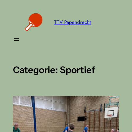
Ga
naar
de
TTV Papendrecht
inhoud
Categorie:
Sportief