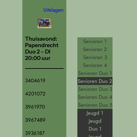
Uitslagen
Thuisavond:
Senioren 1
Papendrecht
Senioren 2
Duo 2 – DI
Senioren 3
20:00 uur
Senioren 4
Senioren Duo 1
3404619
Senioren Duo 2
Senioren Duo 3
4201072
Senioren Duo 4
Senioren Duo 5
3961970
Jeugd 1
3967489
Jeugd
Duo 1
3936187
Jeugd