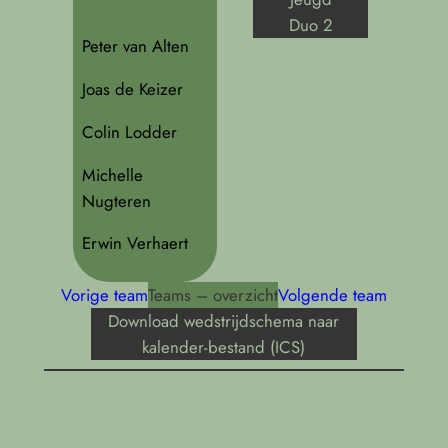
Duo 2
Peter van Alten
Joas de Keizer
Colin Lodder
Michelle
Nugteren
Erwin Verhaert
Vorige team
Teams – overzicht
Volgende team
Download wedstrijdschema naar
kalender-bestand (ICS)