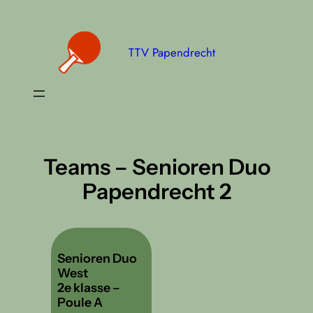
Ga
naar
de
TTV Papendrecht
inhoud
Teams – Senioren Duo
Papendrecht 2
Senioren Duo
West
2e klasse –
Poule A