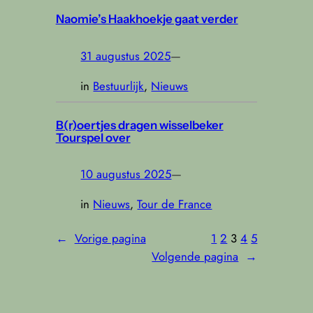
Naomie’s Haakhoekje gaat verder
31 augustus 2025
—
in
Bestuurlijk
, 
Nieuws
B(r)oertjes dragen wisselbeker
Tourspel over
10 augustus 2025
—
in
Nieuws
, 
Tour de France
←
Vorige pagina
1
2
3
4
5
Volgende pagina
→