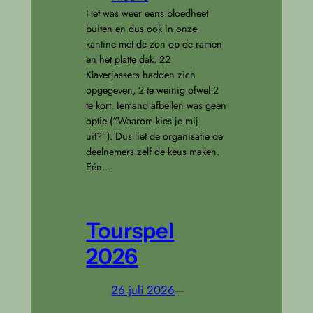
Het was weer eens bloedheet
buiten en dus ook in onze
kantine met de zon op de ramen
en het platte dak. 22
Klaverjassers hadden zich
opgegeven, 2 te weinig ofwel 2
te kort. Iemand afbellen was geen
optie (“Waarom kies je mij
uit?”). Dus liet de organisatie de
deelnemers zelf de keus maken.
Eén…
Tourspel
2026
26 juli 2026
—