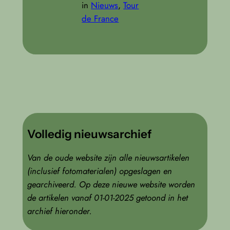
in
Nieuws
, 
Tour
de France
Volledig nieuwsarchief
Van de oude website zijn alle nieuwsartikelen
(inclusief fotomaterialen) opgeslagen en
gearchiveerd. Op deze nieuwe website worden
de artikelen vanaf 01-01-2025 getoond in het
archief hieronder.