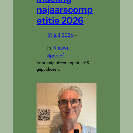
najaarscomp
etitie 2026
31 juli 2026
—
in
Nieuws
, 
Sportief
Voorlopig alleen nog in NAS
gepubliceerd: