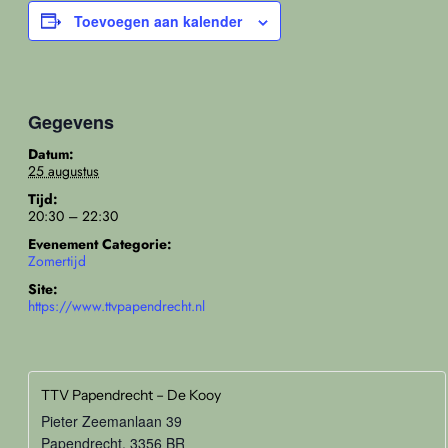
Toevoegen aan kalender
Gegevens
Datum:
25 augustus
Tijd:
20:30 – 22:30
Evenement Categorie:
Zomertijd
Site:
https://www.ttvpapendrecht.nl
TTV Papendrecht – De Kooy
Pieter Zeemanlaan 39
Papendrecht
,
3356 BR