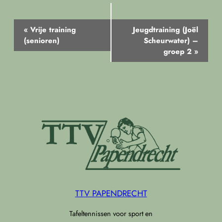
Evenement
«
Vrije training
Jeugdtraining (Joël
Navigatie
(senioren)
Scheurwater) –
groep 2
»
TTV PAPENDRECHT
Tafeltennissen voor sport en