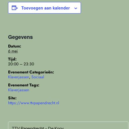
Toevoegen aan kalender
Gegevens
Datum:
6 mei
Tijd:
20:00 – 23:30
Evenement Categorieën:
Klaverjassen
,
Sociaal
Evenement Tags:
Klaverjassen
Site:
https://www.ttvpapendrecht.nl
TTV Papendrecht – De Kooy