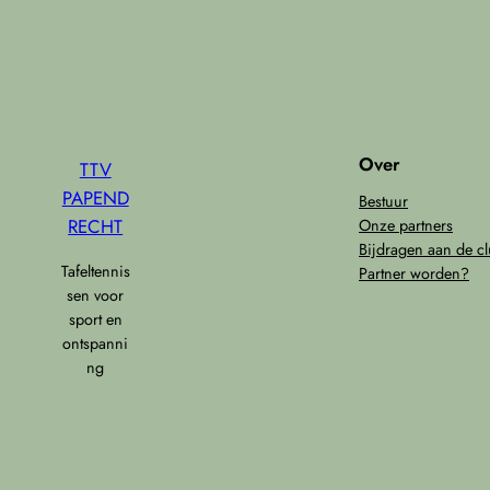
Over
TTV
PAPEND
Bestuur
RECHT
Onze partners
Bijdragen aan de c
Tafeltennis
Partner worden?
sen voor
sport en
ontspanni
ng