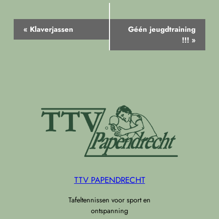
Evenement
«
Klaverjassen
Géén jeugdtraining
Navigatie
!!!
»
TTV PAPENDRECHT
Tafeltennissen voor sport en
ontspanning