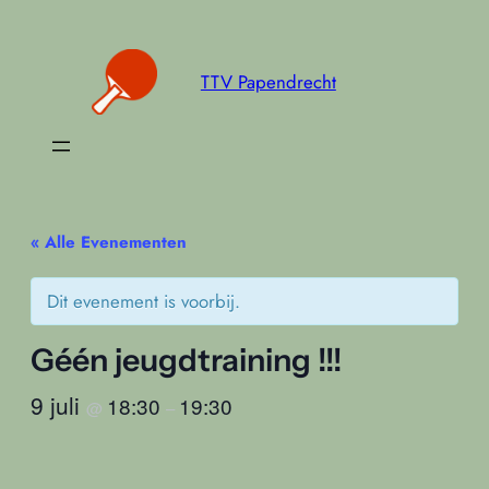
TTV Papendrecht
« Alle Evenementen
Dit evenement is voorbij.
Géén jeugdtraining !!!
9 juli
18:30
19:30
@
–