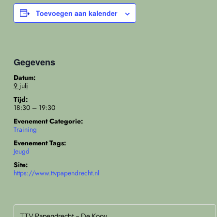
Toevoegen aan kalender
Gegevens
Datum:
9 juli
Tijd:
18:30 – 19:30
Evenement Categorie:
Training
Evenement Tags:
Jeugd
Site:
https://www.ttvpapendrecht.nl
TTV Papendrecht – De Kooy