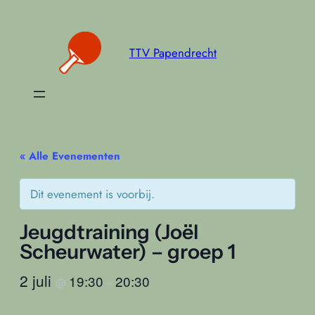
TTV Papendrecht
« Alle Evenementen
Dit evenement is voorbij.
Jeugdtraining (Joël
Scheurwater) – groep 1
2 juli
19:30
20:30
@
–