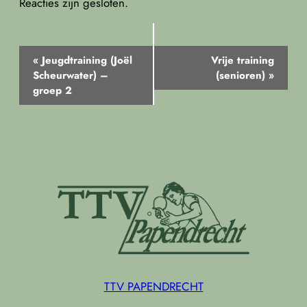
Reacties zijn gesloten.
Evenement
«
Jeugdtraining (Joël
Vrije training
Navigatie
Scheurwater) –
(senioren)
»
groep 2
TTV PAPENDRECHT