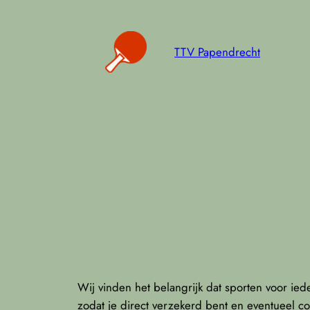
Ga
naar
de
TTV Papendrecht
inhoud
Wij vinden het belangrijk dat sporten voor ied
zodat je direct verzekerd bent en eventueel co