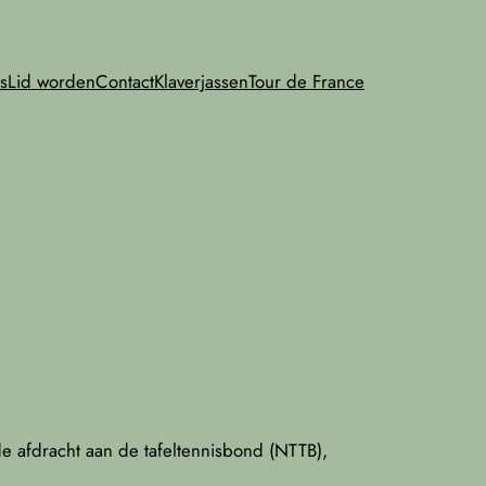
s
Lid worden
Contact
Klaverjassen
Tour de France
de afdracht aan de tafeltennisbond (NTTB),